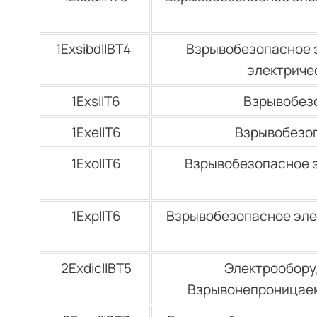
1ЕхsibdIIBТ4
Взрывобезопасное 
электриче
1ЕхsIIТ6
Взрывобез
1ЕхеIIТ6
Взрывобезоп
1ЕхоIIТ6
Взрывобезопасное э
1ЕхрIIТ6
Взрывобезопасное эле
2ЕхdicIIВТ5
Электрообору
Взрывонепроницаем