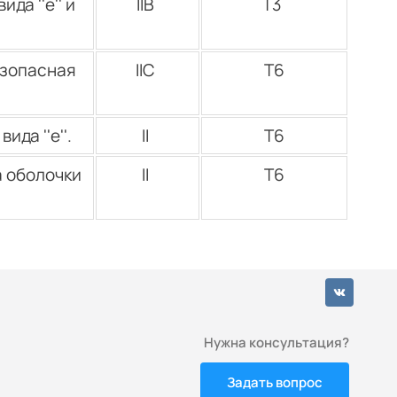
а ''е'' и
IIВ
Т3
езопасная
IIС
Т6
да ''е''.
II
Т6
 оболочки
II
Т6
Нужна консультация?
Задать вопрос