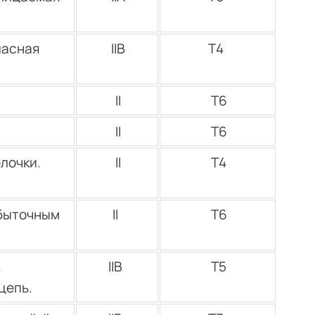
пасная
IIВ
Т4
II
Т6
II
Т6
лочки.
II
Т4
збыточным
II
Т6
.
IIВ
Т5
 цепь.