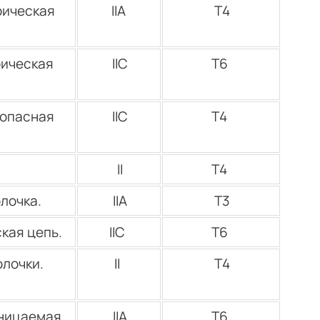
рическая
IIА
Т4
рическая
IIС
Т6
зопасная
IIС
Т4
II
Т4
олочка.
IIА
Т3
кая цепь.
IIС
Т6
лочки.
II
Т4
оницаемая
IIА
Т6